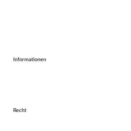
Notizbücher und Journals
Papiervorlagen
Karten
Informationen
Über Mich
Kontakt
Recht
Zahlung