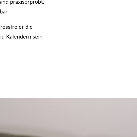
ind praxiserprobt,
bar.
tressfreier die
nd Kalendern sein