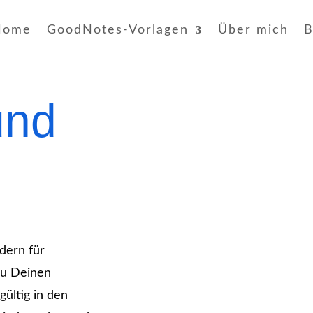
Home
GoodNotes-Vorlagen
Über mich
B
und
dern für
Du Deinen
ültig in den